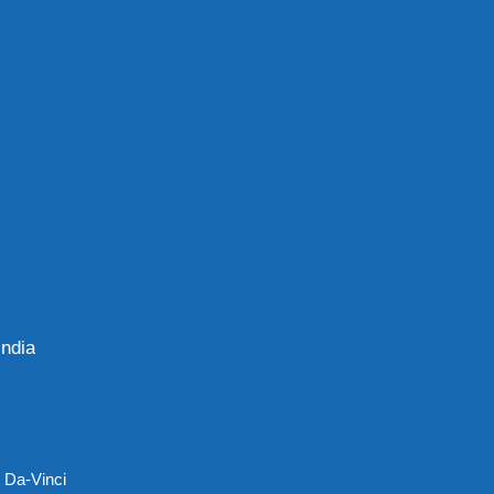
ndia
y
Da-Vinci