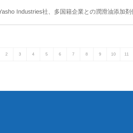
Yasho Industries社、多国籍企業との潤滑油添
2
3
4
5
6
7
8
9
10
11