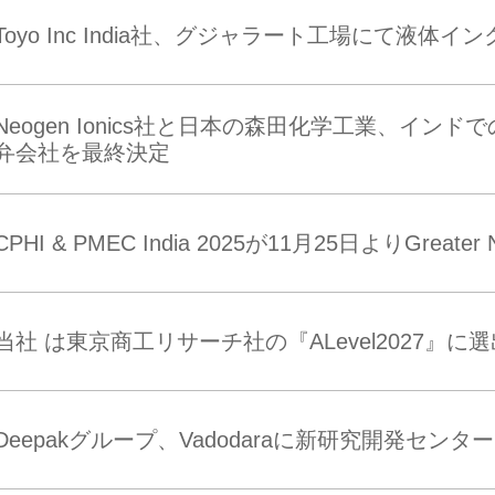
Toyo Inc India社、グジャラート工場にて液体
Neogen Ionics社と日本の森田化学工業、イ
弁会社を最終決定
CPHI & PMEC India 2025が11月25日よりGreater
当社 は東京商工リサーチ社の『ALevel2027』
Deepakグループ、Vadodaraに新研究開発センタ