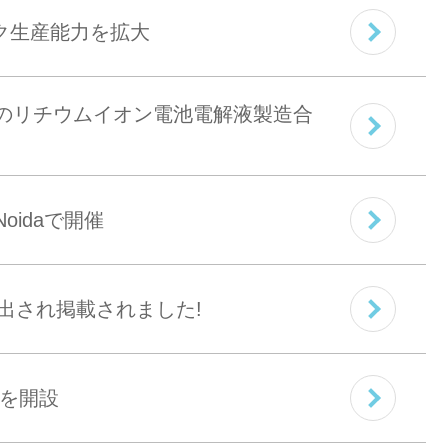
インク生産能力を拡大
ンドでのリチウムイオン電池電解液製造合
 Noidaで開催
に選出され掲載されました!
ーを開設