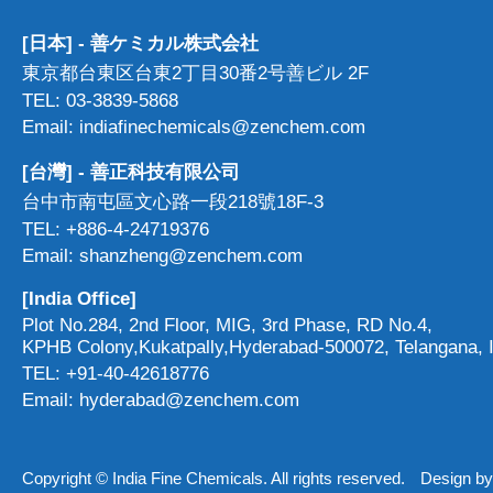
[日本] - 善ケミカル株式会社
東京都台東区台東2丁目30番2号善ビル 2F
TEL: 03-3839-5868
Email: indiafinechemicals@zenchem.com
[台灣] - 善正科技有限公司
台中市南屯區文心路一段218號18F-3
TEL: +886-4-24719376
Email: shanzheng@zenchem.com
[India Office]
Plot No.284, 2nd Floor, MIG, 3rd Phase, RD No.4,
KPHB Colony,Kukatpally,Hyderabad-500072, Telangana, I
TEL: +91-40-42618776
Email: hyderabad@zenchem.com
Copyright © India Fine Chemicals. All rights reserved.
Design b