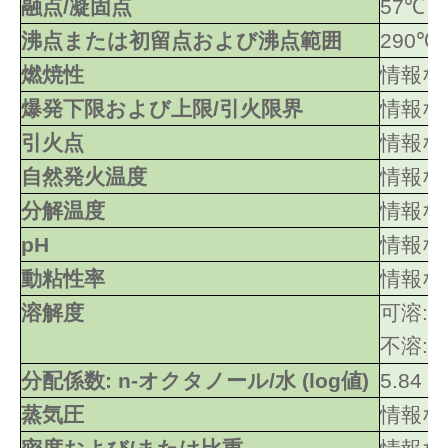
融点/凝固点
57℃
沸点または初留点および沸点範囲
290℃
燃焼性
情報な
爆発下限および上限/引火限界
情報な
引火点
情報な
自然発火温度
情報な
分解温度
情報な
pH
情報な
動粘性率
情報な
溶解度
可溶:
不溶: 水
分配係数: n-オクタノール/水 (log値)
5.84
蒸気圧
情報な