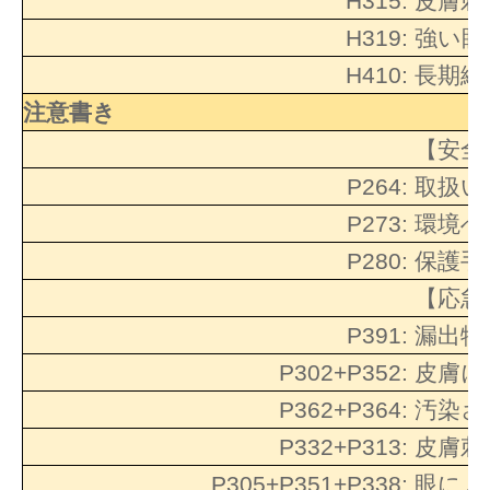
H315:
皮膚刺
H319:
強い眼
H410:
長期継
注意書き
【安全
P264:
取扱い
P273:
環境へ
P280:
保護手
【応急
P391:
漏出物
P302+P352:
皮膚に
P362+P364:
汚染さ
P332+P313:
皮膚刺
P305+P351+P338:
眼に入