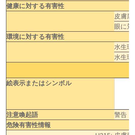
健康に対する有害性
皮膚腐
眼に対
環境に対する有害性
水生環
水生環
絵表示またはシンボル
注意喚起語
警告
危険有害性情報