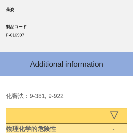
荷姿
製品コード
F-016907
Additional information
化審法：9-381, 9-922
▽ 
物理化学的危険性
-