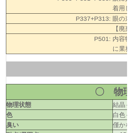
着用し
P337+P313:
眼の刺
【廃棄
P501:
内容物
に業務
〇 物理
物理状態
結晶～
色
白色～
臭い
僅かな