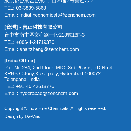
東京都台東区台東2丁目30番2号善ビル 2F
TEL: 03-3839-5868
Email: indiafinechemicals@zenchem.com
[台灣] - 善正科技有限公司
台中市南屯區文心路一段218號18F-3
TEL: +886-4-24719376
Email: shanzheng@zenchem.com
[India Office]
Plot No.284, 2nd Floor, MIG, 3rd Phase, RD No.4,
KPHB Colony,Kukatpally,Hyderabad-500072,
Telangana, India
TEL: +91-40-42618776
Email: hyderabad@zenchem.com
Copyright © India Fine Chemicals. All rights reserved.
Design by
Da-Vinci