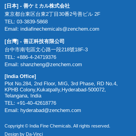
[日本] - 善ケミカル株式会社
東京都台東区台東2丁目30番2号善ビル 2F
TEL: 03-3839-5868
Email: indiafinechemicals@zenchem.com
[台灣] - 善正科技有限公司
台中市南屯區文心路一段218號18F-3
TEL: +886-4-24719376
Email: shanzheng@zenchem.com
[India Office]
Plot No.284, 2nd Floor, MIG, 3rd Phase, RD No.4,
KPHB Colony,Kukatpally,Hyderabad-500072,
Telangana, India
TEL: +91-40-42618776
Email: hyderabad@zenchem.com
Copyright © India Fine Chemicals. All rights reserved.
Design by
Da-Vinci