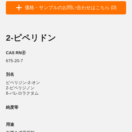
価格・サンプルのお問い合わせはこちら (0)
2-ピペリドン
CAS RN🄬
675-20-7
別名
ピペリジン-2-オン
2-ピペリジノン
δ-バレロラクタム
純度等
用途