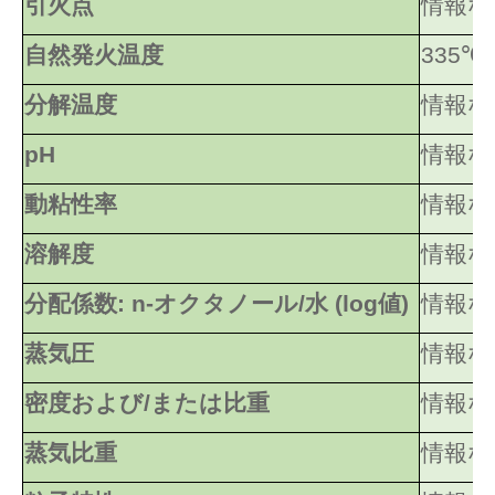
引火点
情報な
自然発火温度
335℃
分解温度
情報な
pH
情報な
動粘性率
情報な
溶解度
情報な
分配係数: n-オクタノール/水 (log値)
情報な
蒸気圧
情報な
密度および/または比重
情報な
蒸気比重
情報な