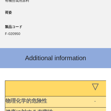
有機合成用原料
荷姿
製品コード
F-020950
Additional information
▽ 
物理化学的危険性
-