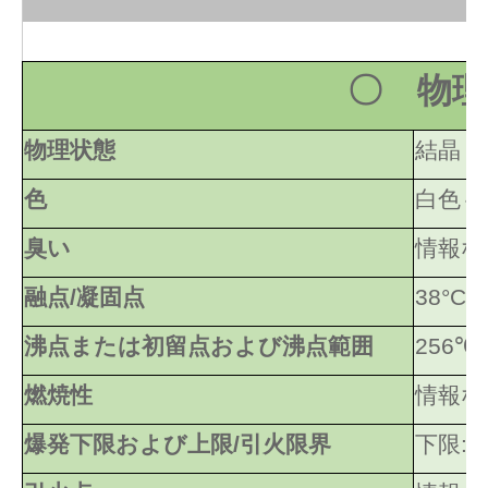
〇 物理
物理状態
結晶
色
白色～
臭い
情報な
融点/凝固点
38°C
沸点または初留点および沸点範囲
256℃
燃焼性
情報な
爆発下限および上限/引火限界
下限: 1