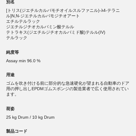
別名
[トリス(ジエチルカルバモチオイルスルファニル)-λ4-テラニ
ル]N,N-ジエチルカルバモジチオアート
エチルテルラック
ジエチルジチオカルバミン酸テルル
テトラキス(ジエチルジチオカルバミド酸)テルル(IV)
テルラック
純度等
Assay min 96.0 %
用途
ゴムを吹き付ける前に部分的な急速硬化が望まれる自動車のドア
用の押し出しEPDMゴムスポンジの製造業者で広く使用されてい
ます。
荷姿
25 kg Drum / 10 kg Drum
製品コード