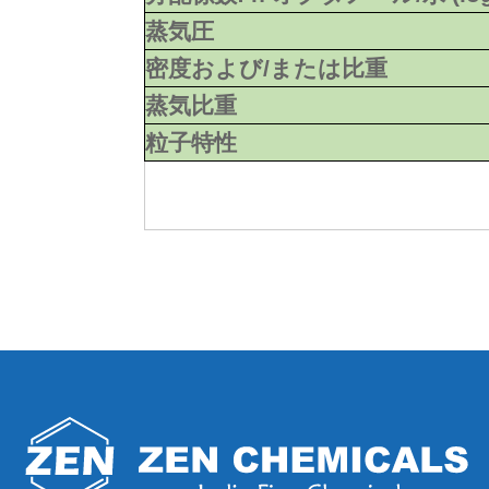
蒸気圧
密度および/または比重
蒸気比重
粒子特性