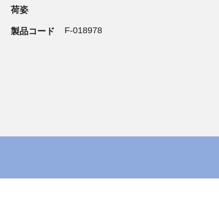
荷姿
F-018978
製品コード