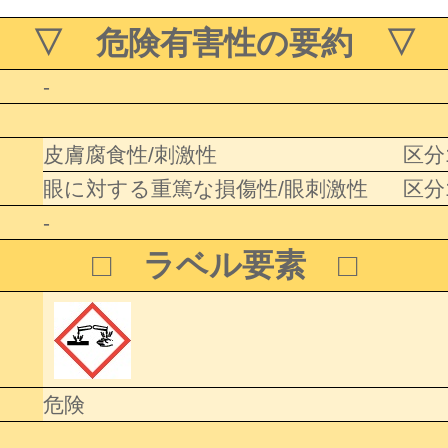
▽ 危険有害性の要約 ▽
-
皮膚腐食性/刺激性
区分
眼に対する重篤な損傷性/眼刺激性
区分
-
□ ラベル要素 □
危険