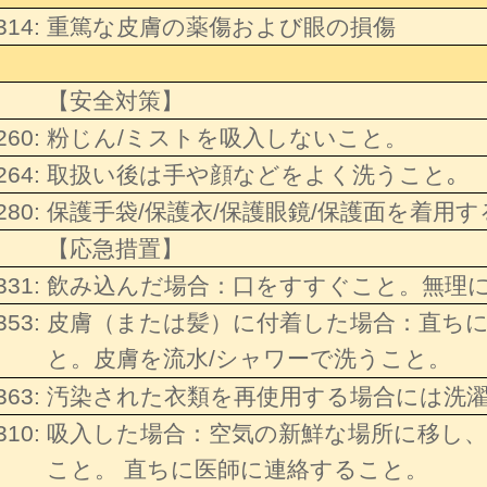
314:
重篤な皮膚の薬傷および眼の損傷
【安全対策】
260:
粉じん/ミストを吸入しないこと。
264:
取扱い後は手や顔などをよく洗うこと｡
280:
保護手袋/保護衣/保護眼鏡/保護面を着用
【応急措置】
331:
飲み込んだ場合：口をすすぐこと。無理
353:
皮膚（または髪）に付着した場合：直ち
と。皮膚を流水/シャワーで洗うこと。
363:
汚染された衣類を再使用する場合には洗
310:
吸入した場合：空気の新鮮な場所に移し
こと。 直ちに医師に連絡すること。