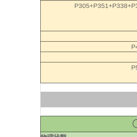
P305+P351+P338+P
P
P