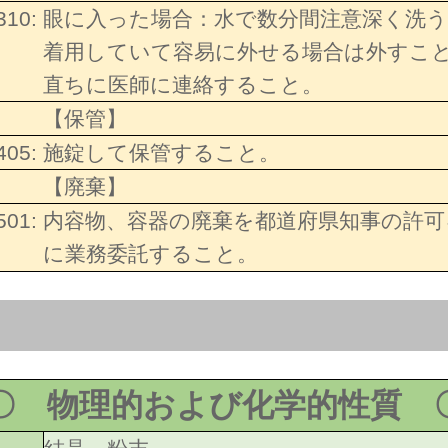
310:
眼に入った場合：水で数分間注意深く洗
着用していて容易に外せる場合は外すこ
直ちに医師に連絡すること。
【保管】
405:
施錠して保管すること。
【廃棄】
501:
内容物、容器の廃棄を都道府県知事の許可
に業務委託すること。
〇 物理的および化学的性質 