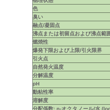
物理状態
色
臭い
融点/凝固点
沸点または初留点および沸点範
燃焼性
爆発下限および上限/引火限界
引火点
自然発火温度
分解温度
pH
動粘性率
溶解度
分配係数: n-オクタノール/水 (lo