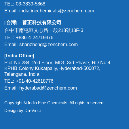
TEL: 03-3839-5868
Email: indiafinechemicals@zenchem.com
[台灣] - 善正科技有限公司
台中市南屯區文心路一段218號18F-3
TEL: +886-4-24719376
Email: shanzheng@zenchem.com
[India Office]
Plot No.284, 2nd Floor, MIG, 3rd Phase, RD No.4,
KPHB Colony,Kukatpally,Hyderabad-500072,
Telangana, India
TEL: +91-40-42618776
Email: hyderabad@zenchem.com
Copyright © India Fine Chemicals. All rights reserved.
Design by
Da-Vinci