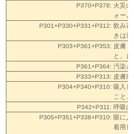
P370+P378:
火災の
ォーム
P301+P330+P331+P312:
飲み込
きは医
P303+P361+P353:
皮膚（
と。皮
P361+P364:
汚染さ
P333+P313:
皮膚刺
P304+P340+P310:
吸入し
こと。
P342+P311:
呼吸に
P305+P351+P338+P310:
眼に入
着用し