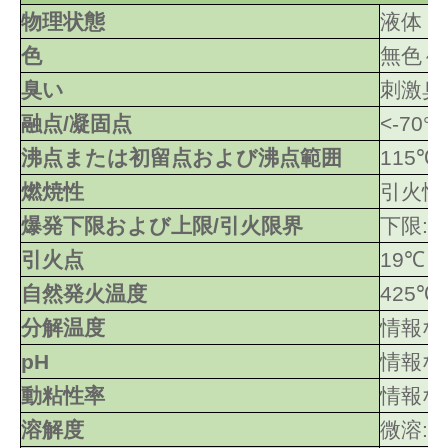
物理状態
液体
色
無色～
臭い
刺激臭
融点/凝固点
<-70°C
沸点または初留点および沸点範囲
115℃
燃焼性
引火性
爆発下限および上限/引火限界
下限: 1
引火点
19℃
自然発火温度
425℃
分解温度
情報な
pH
情報な
動粘性率
情報な
溶解度
微溶: 