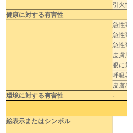
引火性
健康に対する有害性
急性毒
急性毒
急性毒
皮膚腐
眼に対
呼吸器
皮膚感
環境に対する有害性
-
絵表示またはシンボル