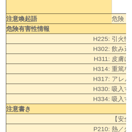
注意喚起語
危険
危険有害性情報
H225:
引火性
H302:
飲み込
H311:
皮膚に
H314:
重篤な
H317:
アレル
H330:
吸入す
H334:
吸入す
注意書き
【安全
P210:
熱／火