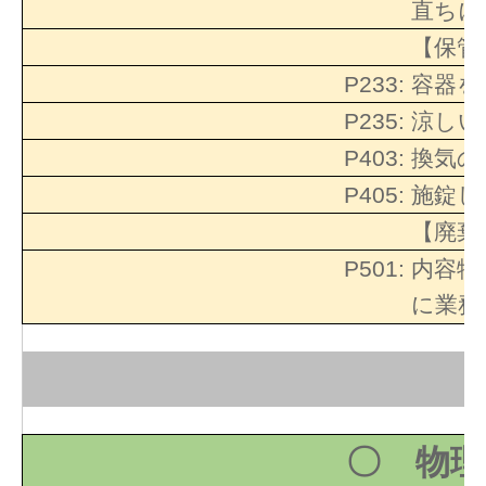
直ちに
【保管
P233:
容器を
P235:
涼しい
P403:
換気の
P405:
施錠し
【廃棄
P501:
内容物
に業務
〇 物理