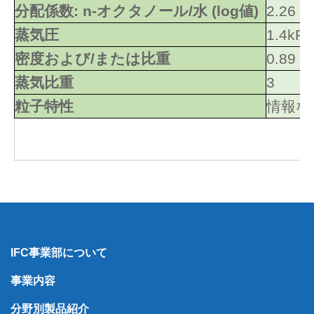
分配係数: n-オクタノール/水 (log値)
2.26
蒸気圧
1.4kPa
密度および/または比重
0.89
蒸気比重
3
粒子特性
情報な
IFC事業部について
事業内容
分野別製品紹介