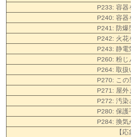
P233:
容器を
P240:
容器を
P241:
防爆型
P242:
火花を
P243:
静電気
P260:
粉じん
P264:
取扱い
P270:
この製
P271:
屋外ま
P272:
汚染さ
P280:
保護手
P284:
換気が
【応急