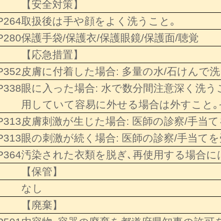
【安全対策】
P264
取扱後は手や顔をよく洗うこと｡
P280
保護手袋/保護衣/保護眼鏡/保護面/聴覚
【応急措置】
P352
皮膚に付着した場合: 多量の水/石けんで洗
P338
眼に入った場合: 水で数分間注意深く洗
用していて容易に外せる場合は外すこと｡
P313
皮膚刺激が生じた場合: 医師の診察/手当
P313
眼の刺激が続く場合: 医師の診察/手当て
P364
汚染された衣類を脱ぎ､再使用する場合に
【保管】
なし
【廃棄】