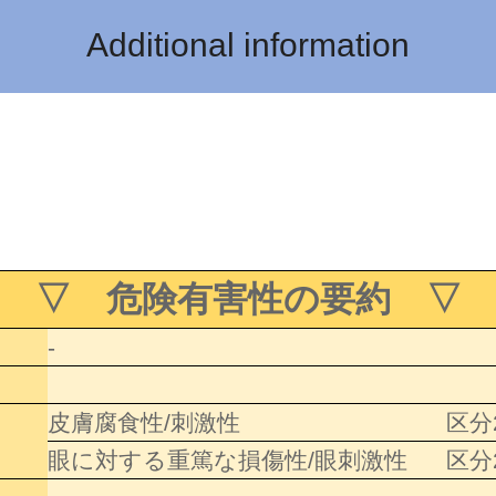
Additional information
▽ 危険有害性の要約 ▽
-
皮膚腐食性/刺激性
区分
眼に対する重篤な損傷性/眼刺激性
区分