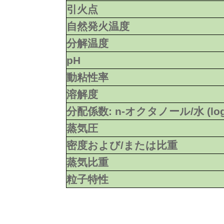
引火点
自然発火温度
分解温度
pH
動粘性率
溶解度
分配係数: n-オクタノール/水 (lo
蒸気圧
密度および/または比重
蒸気比重
粒子特性