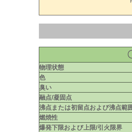
物理状態
色
臭い
融点/凝固点
沸点または初留点および沸点範
燃焼性
爆発下限および上限/引火限界