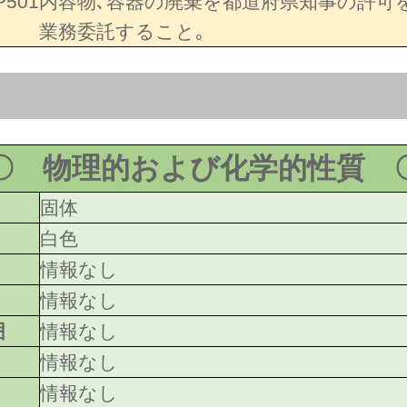
P501
内容物､容器の廃棄を都道府県知事の許可
業務委託すること｡
〇 物理的および化学的性質 
固体
白色
情報なし
情報なし
囲
情報なし
情報なし
情報なし