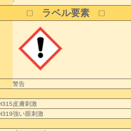
-
□ ラベル要素 □
警告
H315
皮膚刺激
H319
強い眼刺激