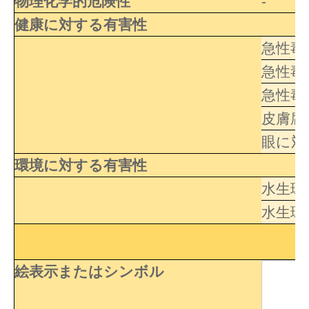
物理化学的危険性
-
健康に対する有害性
急性毒
急性毒
急性毒
皮膚腐
眼に対
環境に対する有害性
水生環
水生環
絵表示またはシンボル