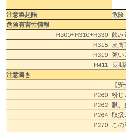
注意喚起語
危険
危険有害性情報
H300+H310+H330:
飲み込
H315:
皮膚刺
H319:
強い眼
H411:
長期継
注意書き
【安全
P260:
粉じん
P262:
眼、皮
P264:
取扱い
P270:
この製