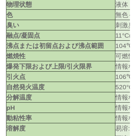
物理状態
液体
色
無色～
臭い
刺激臭
融点/凝固点
11°C(
沸点または初留点および沸点範囲
104℃/
燃焼性
可燃性
爆発下限および上限/引火限界
情報な
引火点
106℃
自然発火温度
520°C
分解温度
情報な
pH
情報な
動粘性率
情報な
溶解度
易溶: