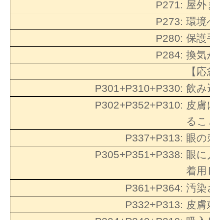
P271:
屋外ま
P273:
環境へ
P280:
保護手
P284:
換気が
【応急
P301+P310+P330:
飲み込
P302+P352+P310:
皮膚に
ること
P337+P313:
眼の刺
P305+P351+P338:
眼に入
着用し
P361+P364:
汚染さ
P332+P313:
皮膚刺