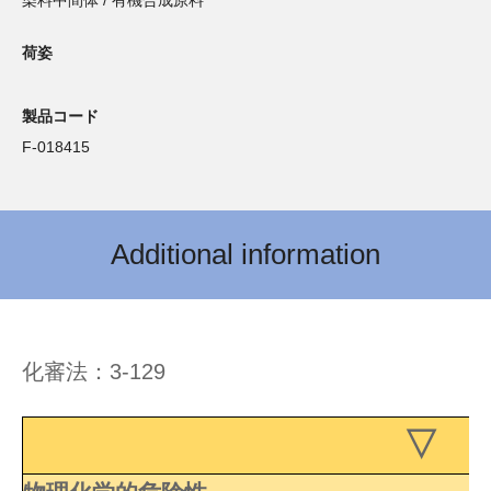
染料中間体 / 有機合成原料
荷姿
製品コード
F-018415
Additional information
化審法：3-129
▽ 