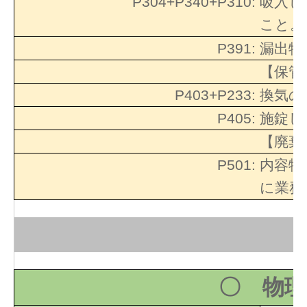
P304+P340+P310:
吸入し
こと。
P391:
漏出物
【保管
P403+P233:
換気の
P405:
施錠し
【廃棄
P501:
内容物
に業務
〇 物理