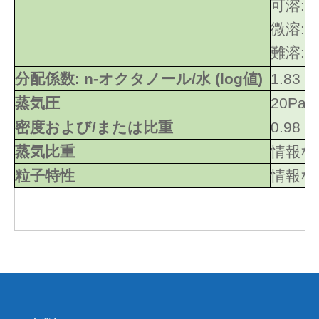
可溶:
微溶:
難溶: 水
分配係数: n-オクタノール/水 (log値)
1.83
蒸気圧
20Pa/
密度および/または比重
0.98
蒸気比重
情報な
粒子特性
情報な