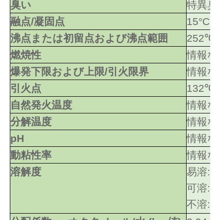
臭い
特異臭
融点/凝固点
15°C
沸点または初留点および沸点範囲
252℃
燃焼性
情報な
爆発下限および上限/引火限界
情報な
引火点
132℃
自然発火温度
情報な
分解温度
情報な
pH
情報な
動粘性率
情報な
溶解度
易溶:
可溶:
不溶: 