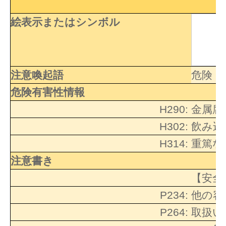
絵表示またはシンボル
注意喚起語
危険
危険有害性情報
H290:
金属腐
H302:
飲み込
H314:
重篤な
注意書き
【安全
P234:
他の容
P264:
取扱い