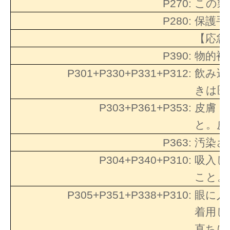
P270:
この製
P280:
保護手
【応急
P390:
物的被
P301+P330+P331+P312:
飲み込
きは医
P303+P361+P353:
皮膚（
と。皮
P363:
汚染さ
P304+P340+P310:
吸入し
こと。
P305+P351+P338+P310:
眼に入
着用し
直ちに