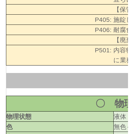
【保管
P405:
施錠し
P406:
耐腐食
【廃棄
P501:
内容物
に業務
〇 物理
物理状態
液体
色
無色～