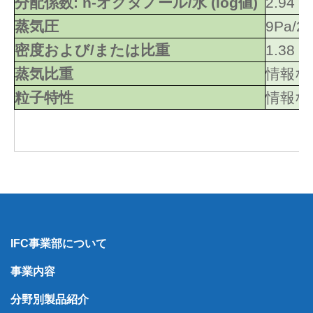
分配係数: n-オクタノール/水 (log値)
2.94
蒸気圧
9Pa/2
密度および/または比重
1.38
蒸気比重
情報な
粒子特性
情報な
IFC事業部について
事業内容
分野別製品紹介