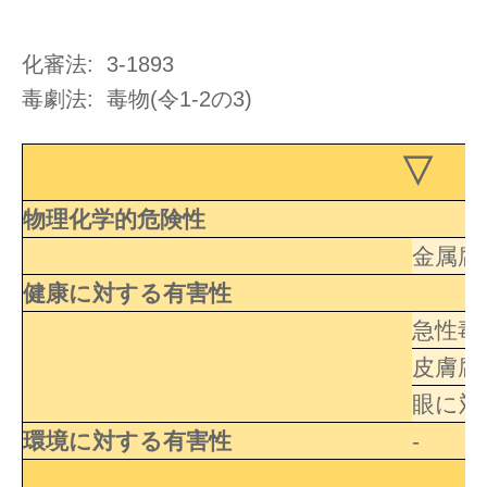
化審法: 3-1893
毒劇法: 毒物(令1-2の3)
▽ 
物理化学的危険性
金属腐
健康に対する有害性
急性毒
皮膚腐
眼に対
環境に対する有害性
-