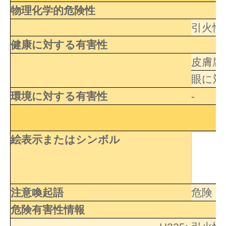
物理化学的危険性
引火性
健康に対する有害性
皮膚腐
眼に対
環境に対する有害性
-
絵表示またはシンボル
注意喚起語
危険
危険有害性情報