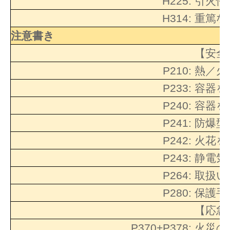
H225:
引火性
H314:
重篤な
注意書き
【安全
P210:
熱／火
P233:
容器を
P240:
容器を
P241:
防爆型
P242:
火花を
P243:
静電気
P264:
取扱い
P280:
保護手
【応急
P370+P378:
火災の