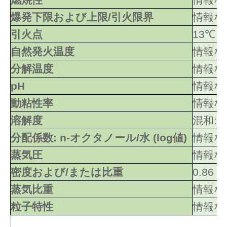
爆発下限および上限/引火限界
情報な
引火点
13℃
自然発火温度
情報な
分解温度
情報な
pH
情報な
動粘性率
情報な
溶解度
混和: 
分配係数: n-オクタノール/水 (log値)
情報な
蒸気圧
情報な
密度および/または比重
0.86
蒸気比重
情報な
粒子特性
情報な