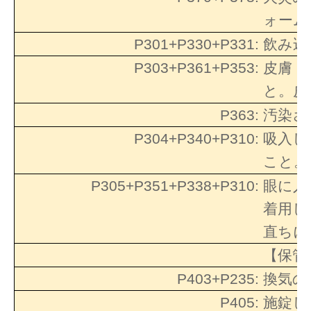
ォーム
P301+P330+P331:
飲み込
P303+P361+P353:
皮膚（
と。皮
P363:
汚染さ
P304+P340+P310:
吸入し
こと。
P305+P351+P338+P310:
眼に入
着用し
直ちに
【保管
P403+P235:
換気の
P405:
施錠し