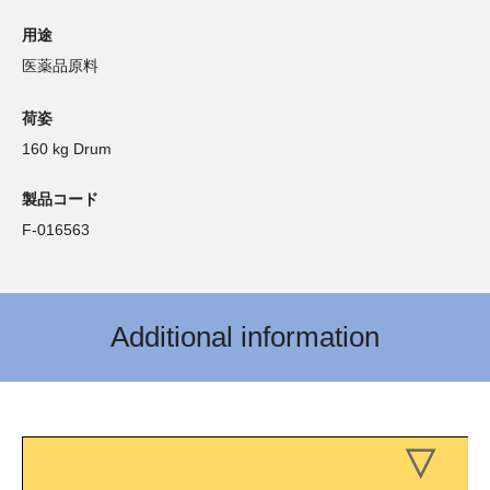
用途
医薬品原料
荷姿
160 kg Drum
製品コード
F-016563
Additional information
▽ 