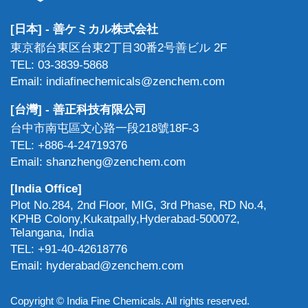
[日本] - 善ケミカル株式会社
東京都台東区台東2丁目30番2号善ビル 2F
TEL: 03-3839-5868
Email: indiafinechemicals@zenchem.com
[台灣] - 善正科技有限公司
台中市南屯區文心路一段218號18F-3
TEL: +886-4-24719376
Email: shanzheng@zenchem.com
[India Office]
Plot No.284, 2nd Floor, MIG, 3rd Phase, RD No.4,
KPHB Colony,Kukatpally,Hyderabad-500072,
Telangana, India
TEL: +91-40-42618776
Email: hyderabad@zenchem.com
Copyright © India Fine Chemicals. All rights reserved.