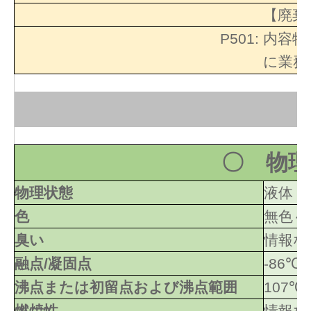
【廃棄
P501:
内容物
に業務
〇 物理
物理状態
液体
色
無色～
臭い
情報な
融点/凝固点
-86℃
沸点または初留点および沸点範囲
107℃
燃焼性
情報な