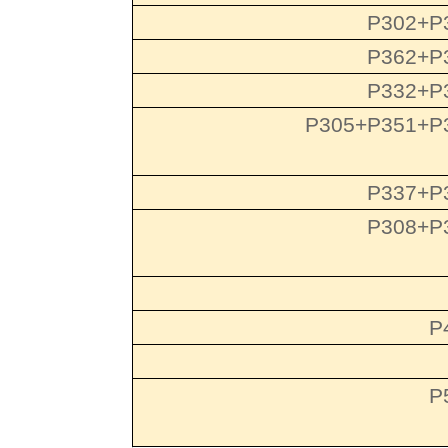
P302+P
P362+P
P332+P
P305+P351+P
P337+P
P308+P
P
P