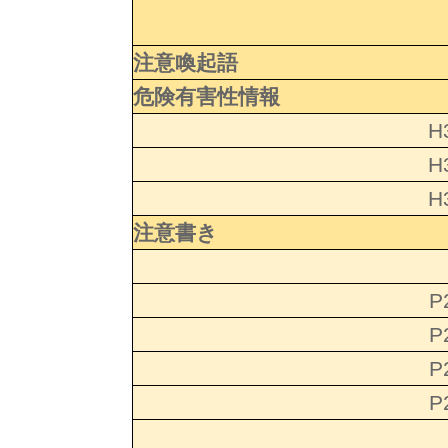
注意喚起語
危険有害性情報
H
H
H
注意書き
P
P
P
P