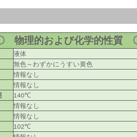
〇 物理的および化学的性質 
液体
無色～わずかにうすい黄色
情報なし
情報なし
囲
140℃
情報なし
情報なし
102℃
情報なし