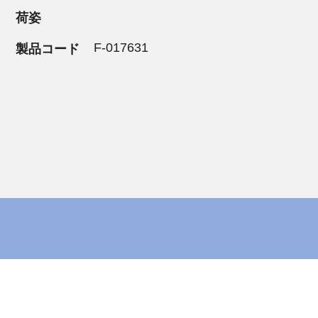
荷姿
F-017631
製品コード