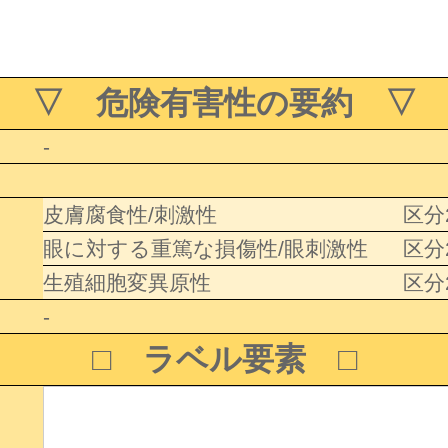
▽ 危険有害性の要約 ▽
-
皮膚腐食性/刺激性
区分
眼に対する重篤な損傷性/眼刺激性
区分
生殖細胞変異原性
区分
-
□ ラベル要素 □