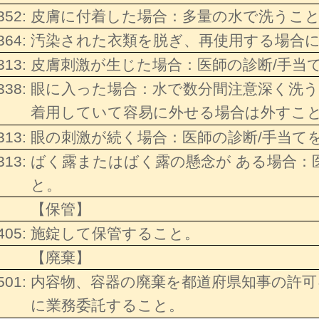
352:
皮膚に付着した場合：多量の水で洗うこ
364:
汚染された衣類を脱ぎ、再使用する場合
313:
皮膚刺激が生じた場合：医師の診断/手当
338:
眼に入った場合：水で数分間注意深く洗
着用していて容易に外せる場合は外すこ
313:
眼の刺激が続く場合：医師の診断/手当て
313:
ばく露またはばく露の懸念が ある場合：
と。
【保管】
405:
施錠して保管すること。
【廃棄】
501:
内容物、容器の廃棄を都道府県知事の許可
に業務委託すること。