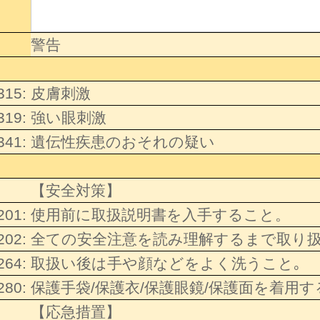
警告
315:
皮膚刺激
319:
強い眼刺激
341:
遺伝性疾患のおそれの疑い
【安全対策】
201:
使用前に取扱説明書を入手すること。
202:
全ての安全注意を読み理解するまで取り
264:
取扱い後は手や顔などをよく洗うこと｡
280:
保護手袋/保護衣/保護眼鏡/保護面を着用
【応急措置】