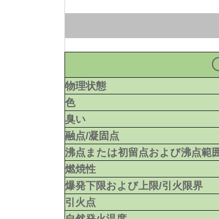
物理状態
色
臭い
融点/凝固点
沸点または初留点および沸点範
燃焼性
爆発下限および上限/引火限界
引火点
自然発火温度