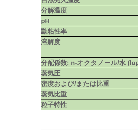
分解温度
pH
動粘性率
溶解度
分配係数: n-オクタノール/水 (lo
蒸気圧
密度および/または比重
蒸気比重
粒子特性