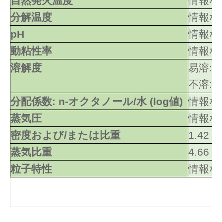
自然発火温度
情報な
分解温度
情報な
pH
情報な
動粘性率
情報な
溶解度
易溶:
不溶: 
分配係数: n-オクタノール/水 (log値)
情報な
蒸気圧
情報な
密度および/または比重
1.42
蒸気比重
4.66
粒子特性
情報な