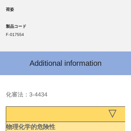
荷姿
製品コード
F-017554
Additional information
化審法：3-4434
▽ 
物理化学的危険性