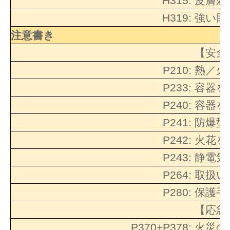
H315:
皮膚刺
H319:
強い眼
注意書き
【安全
P210:
熱／火
P233:
容器を
P240:
容器を
P241:
防爆型
P242:
火花を
P243:
静電気
P264:
取扱い
P280:
保護手
【応急
P370+P378:
火災の