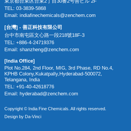
東京都台東区台東2丁目30番2号善ビル 2F
TEL: 03-3839-5868
Email: indiafinechemicals@zenchem.com
[台灣] - 善正科技有限公司
台中市南屯區文心路一段218號18F-3
TEL: +886-4-24719376
Email: shanzheng@zenchem.com
[India Office]
Plot No.284, 2nd Floor, MIG, 3rd Phase, RD No.4,
KPHB Colony,Kukatpally,Hyderabad-500072,
Telangana, India
TEL: +91-40-42618776
Email: hyderabad@zenchem.com
Copyright © India Fine Chemicals. All rights reserved.
Design by
Da-Vinci