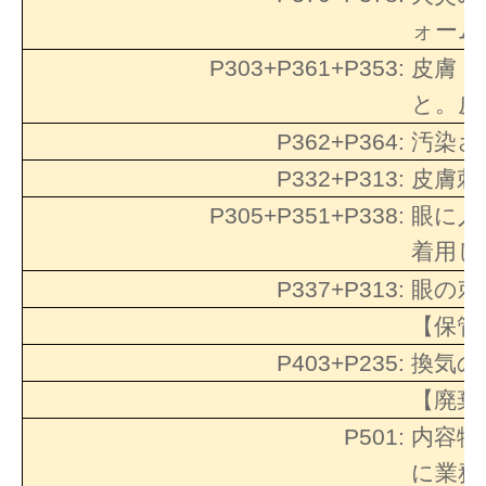
ォーム
P303+P361+P353:
皮膚（
と。皮
P362+P364:
汚染さ
P332+P313:
皮膚刺
P305+P351+P338:
眼に入
着用し
P337+P313:
眼の刺
【保管
P403+P235:
換気の
【廃棄
P501:
内容物
に業務