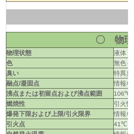
〇 物理
物理状態
液体
色
無色～
臭い
特異臭
融点/凝固点
情報な
沸点または初留点および沸点範囲
106℃
燃焼性
引火性
爆発下限および上限/引火限界
情報な
引火点
41℃