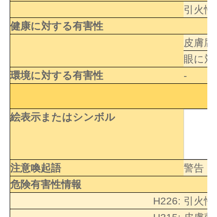
引火性
健康に対する有害性
皮膚腐
眼に対
環境に対する有害性
-
絵表示またはシンボル
注意喚起語
警告
危険有害性情報
H226:
引火性