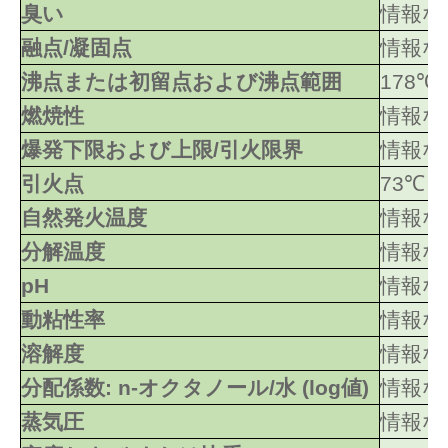
臭い
情報な
融点/凝固点
情報な
沸点または初留点および沸点範囲
178℃
燃焼性
情報な
爆発下限および上限/引火限界
情報な
引火点
73℃
自然発火温度
情報な
分解温度
情報な
pH
情報な
動粘性率
情報な
溶解度
情報な
分配係数: n-オクタノール/水 (log値)
情報な
蒸気圧
情報な