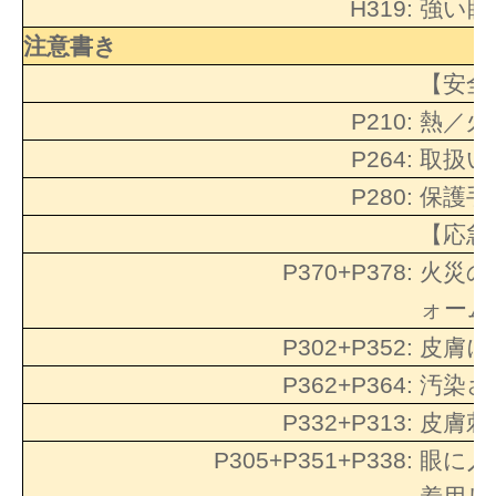
H319:
強い眼
注意書き
【安全
P210:
熱／火
P264:
取扱い
P280:
保護手
【応急
P370+P378:
火災の
ォーム
P302+P352:
皮膚に
P362+P364:
汚染さ
P332+P313:
皮膚刺
P305+P351+P338:
眼に入