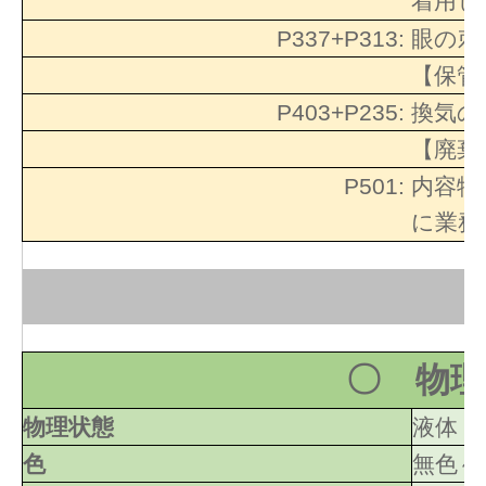
着用し
P337+P313:
眼の刺
【保管
P403+P235:
換気の
【廃棄
P501:
内容物
に業務
〇 物理
物理状態
液体
色
無色～