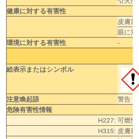
引火性
健康に対する有害性
皮膚腐
眼に対
環境に対する有害性
-
絵表示またはシンボル
注意喚起語
警告
危険有害性情報
H227:
可燃性
H315:
皮膚刺