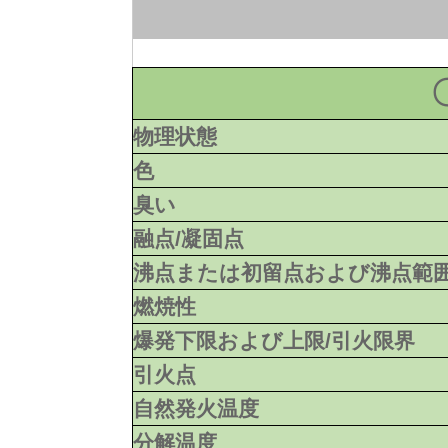
物理状態
色
臭い
融点/凝固点
沸点または初留点および沸点範
燃焼性
爆発下限および上限/引火限界
引火点
自然発火温度
分解温度