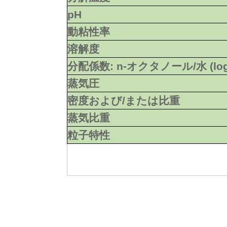
pH
動粘性率
溶解度
分配係数: n-オクタノール/水 (lo
蒸気圧
密度および/または比重
蒸気比重
粒子特性