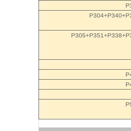
P
P304+P340+P
P305+P351+P338+P
P
P
P