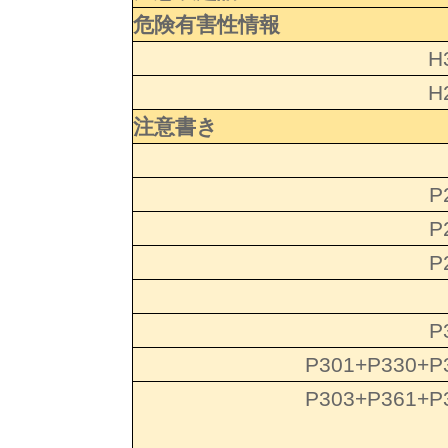
危険有害性情報
H
H
注意書き
P
P
P
P
P301+P330+P
P303+P361+P