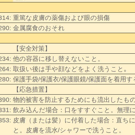
314:
重篤な皮膚の薬傷および眼の損傷
290:
金属腐食のおそれ
【安全対策】
234:
他の容器に移し替えないこと。
264:
取扱い後は手や顔などをよく洗うこと｡
280:
保護手袋/保護衣/保護眼鏡/保護面を着用
【応急措置】
390:
物的被害を防止するためにも流出したも
331:
飲み込んだ場合：口をすすぐこと。無理
353:
皮膚（または髪）に付着した場合：直ち
と。皮膚を流水/シャワーで洗うこと。