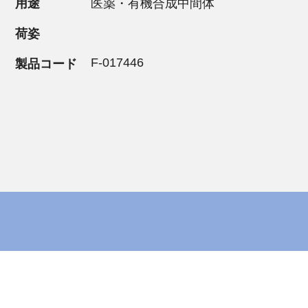
用途
医薬・有機合成中間体
荷姿
F-017446
製品コード