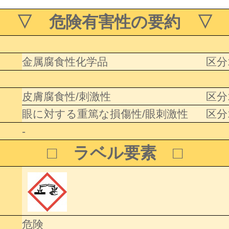
▽ 危険有害性の要約 ▽
金属腐食性化学品
区分
皮膚腐食性/刺激性
区分
眼に対する重篤な損傷性/眼刺激性
区分
-
□ ラベル要素 □
危険