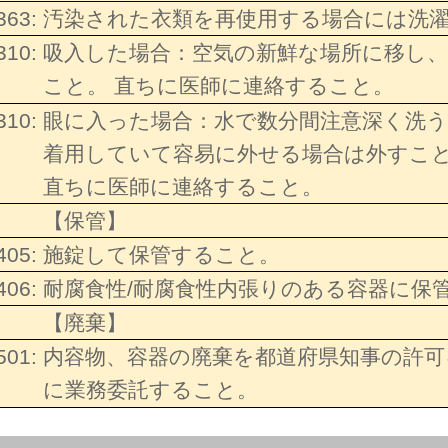
363:
汚染された衣類を再使用する場合には洗
310:
吸入した場合：空気の新鮮な場所に移し
こと。 直ちに医師に連絡すること。
310:
眼に入った場合：水で数分間注意深く洗
着用していて容易に外せる場合は外すこ
直ちに医師に連絡すること。
【保管】
405:
施錠して保管すること。
406:
耐腐食性/耐腐食性内張りのある容器に保
【廃棄】
501:
内容物、容器の廃棄を都道府県知事の許可
に業務委託すること。