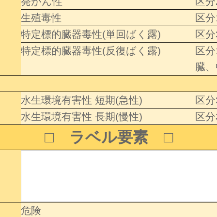
発がん性
区分
生殖毒性
区分
特定標的臓器毒性(単回ばく露)
区分
特定標的臓器毒性(反復ばく露)
区分
臓、
水生環境有害性 短期(急性)
区分
水生環境有害性 長期(慢性)
区分
□ ラベル要素 □
危険