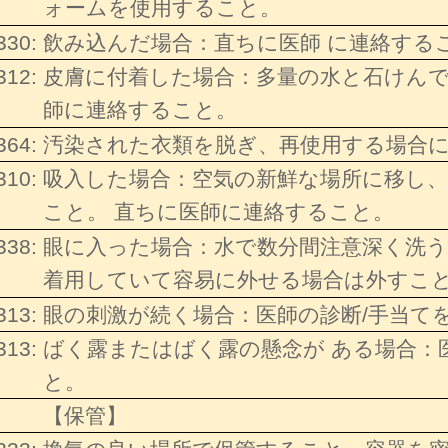
ォームを使用すること。
330:
飲み込んだ場合：直ちに医師 に連絡する
312:
皮膚に付着した場合：多量の水と石けんで
師に連絡すること。
364:
汚染された衣類を脱ぎ、再使用する場合
310:
吸入した場合：空気の新鮮な場所に移し
こと。 直ちに医師に連絡すること。
338:
眼に入った場合：水で数分間注意深く洗
着用していて容易に外せる場合は外すこ
313:
眼の刺激が続く場合：医師の診断/手当て
313:
ばく露またはばく露の懸念が ある場合：
と。
【保管】