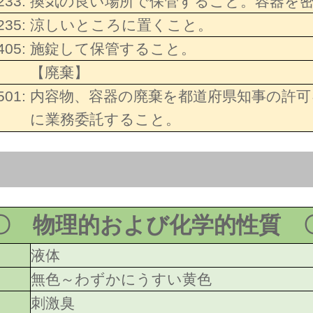
233:
換気の良い場所で保管すること。容器を
235:
涼しいところに置くこと。
405:
施錠して保管すること。
【廃棄】
501:
内容物、容器の廃棄を都道府県知事の許可
に業務委託すること。
〇 物理的および化学的性質 
液体
無色～わずかにうすい黄色
刺激臭