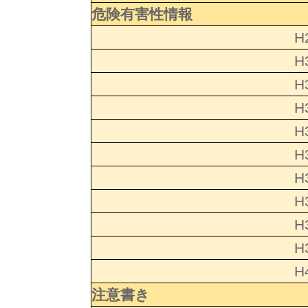
危険有害性情報
H
H
H
H
H
H
H
H
H
H
H
注意書き