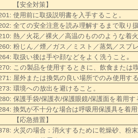
【安全対策】
201:
使用前に取扱説明書を入手すること。
202:
全ての安全注意を読み理解するまで取り
210:
熱／火花／裸火／高温のもののような着
260:
粉じん／煙／ガス／ミスト／蒸気／スプ
264:
取扱い後は手や顔などをよく洗うこと｡
270:
この製品を使用するときに、飲食または
271:
屋外または換気の良い場所でのみ使用す
273:
環境への放出を避けること。
280:
保護手袋/保護衣/保護眼鏡/保護面を着用
284:
換気が不十分な場合は呼吸用保護具を着
【応急措置】
378:
火災の場合：消火するために乾燥砂、粉