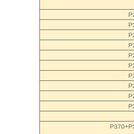
P
P
P
P
P
P
P
P
P
P
P370+P