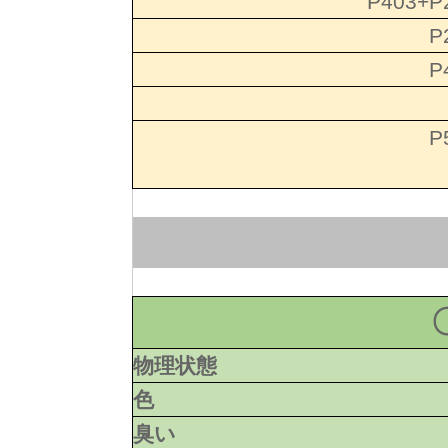
P403+P
P
P
P
物理状態
色
臭い