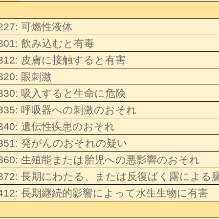
227:
可燃性液体
301:
飲み込むと有毒
312:
皮膚に接触すると有害
320:
眼刺激
330:
吸入すると生命に危険
335:
呼吸器への刺激のおそれ
340:
遺伝性疾患のおそれ
351:
発がんのおそれの疑い
360:
生殖能または胎児への悪影響のおそれ
372:
長期にわたる、または反復ばく露による
412:
長期継続的影響によって水生生物に有害