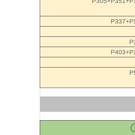
P305+P351+P
P337+P
P
P403+P
P