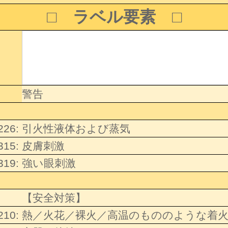
□ ラベル要素 □
警告
226:
引火性液体および蒸気
315:
皮膚刺激
319:
強い眼刺激
【安全対策】
210:
熱／火花／裸火／高温のもののような着