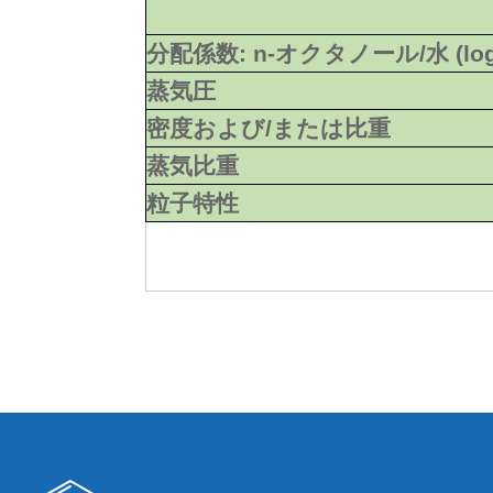
分配係数: n-オクタノール/水 (lo
蒸気圧
密度および/または比重
蒸気比重
粒子特性