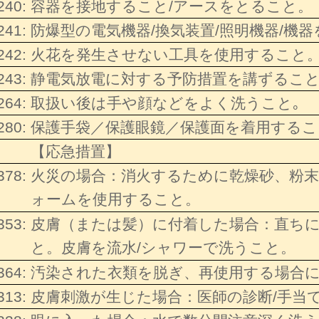
240:
容器を接地すること/アースをとること。
241:
防爆型の電気機器/換気装置/照明機器/機
242:
火花を発生させない工具を使用すること
243:
静電気放電に対する予防措置を講ずるこ
264:
取扱い後は手や顔などをよく洗うこと｡
280:
保護手袋／保護眼鏡／保護面を着用するこ
【応急措置】
378:
火災の場合：消火するために乾燥砂、粉
ォームを使用すること。
353:
皮膚（または髪）に付着した場合：直ち
と。皮膚を流水/シャワーで洗うこと。
364:
汚染された衣類を脱ぎ、再使用する場合
313:
皮膚刺激が生じた場合：医師の診断/手当