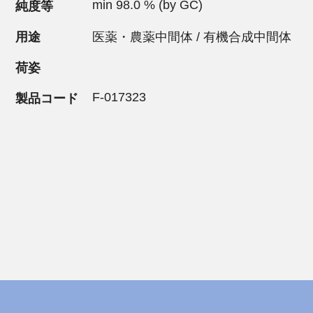
min 98.0 % (by GC)
純度等
用途
医薬・農薬中間体 / 有機合成中間体
荷姿
F-017323
製品コード