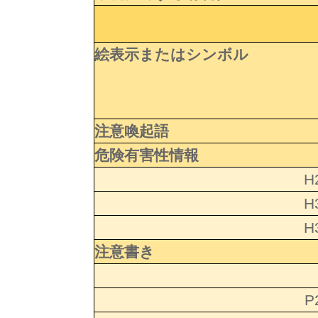
絵表示またはシンボル
注意喚起語
危険有害性情報
H
H
H
注意書き
P