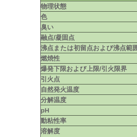
物理状態
色
臭い
融点/凝固点
沸点または初留点および沸点範
燃焼性
爆発下限および上限/引火限界
引火点
自然発火温度
分解温度
pH
動粘性率
溶解度