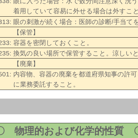
338:
眼に入った場合：水で数分間注意深く洗
着用していて容易に外せる場合は外すこ
313:
眼の刺激が続く場合：医師の診断/手当て
【保管】
233:
容器を密閉しておくこと。
235:
換気の良い場所で保管すること。涼しい
【廃棄】
501:
内容物、容器の廃棄を都道府県知事の許可
に業務委託すること。
〇 物理的および化学的性質 