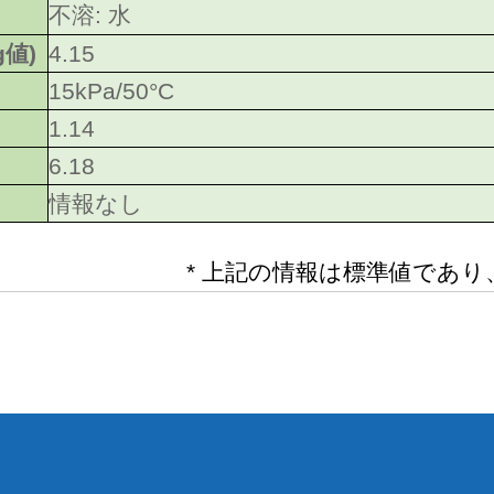
不溶: 水
g値)
4.15
15kPa/50°C
1.14
6.18
情報なし
* 上記の情報は標準値であ