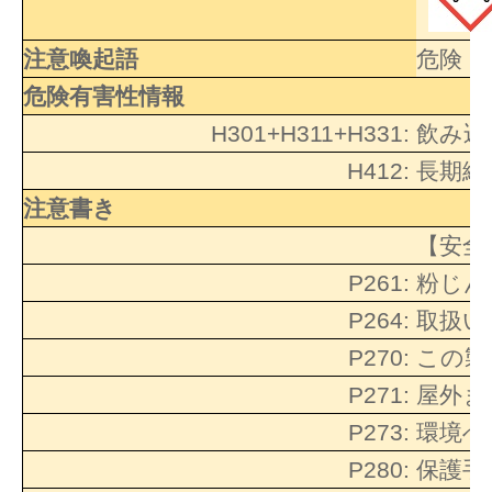
注意喚起語
危険
危険有害性情報
H301+H311+H331:
飲み込
H412:
長期継
注意書き
【安全
P261:
粉じん
P264:
取扱い
P270:
この製
P271:
屋外ま
P273:
環境へ
P280:
保護手