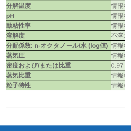
分解温度
情報な
pH
情報な
動粘性率
情報な
溶解度
不溶: 
分配係数: n-オクタノール/水 (log値)
情報な
蒸気圧
情報な
密度および/または比重
0.97
蒸気比重
情報な
粒子特性
情報な