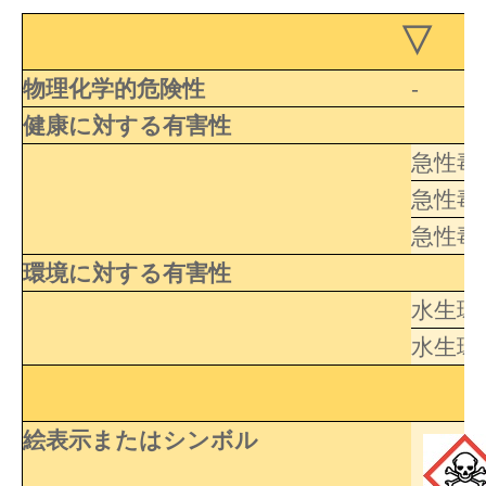
▽ 
物理化学的危険性
-
健康に対する有害性
急性毒
急性毒
急性毒
環境に対する有害性
水生環
水生環
絵表示またはシンボル