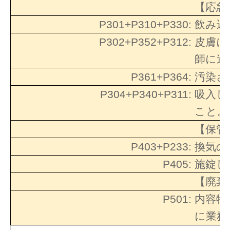
【応急
P301+P310+P330:
飲み込
P302+P352+P312:
皮膚に
師に連
P361+P364:
汚染さ
P304+P340+P311:
吸入し
こと。
【保管
P403+P233:
換気の
P405:
施錠し
【廃棄
P501:
内容物
に業務