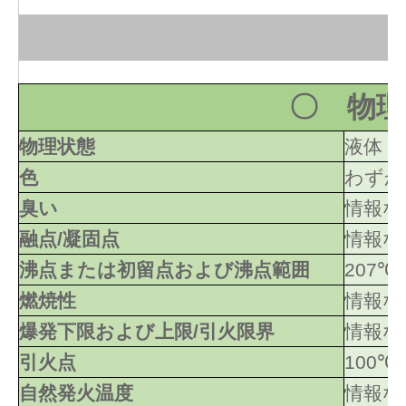
〇 物理
物理状態
液体
色
わずか
臭い
情報な
融点/凝固点
情報な
沸点または初留点および沸点範囲
207℃
燃焼性
情報な
爆発下限および上限/引火限界
情報な
引火点
100℃
自然発火温度
情報な