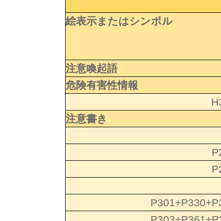
絵表示またはシンボル
注意喚起語
危険有害性情報
H
注意書き
P
P
P301+P330+P
P303+P361+P