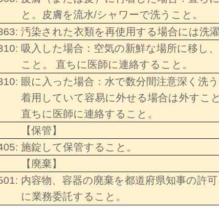
と。皮膚を流水/シャワーで洗うこと。
363:
汚染された衣類を再使用する場合には洗
310:
吸入した場合：空気の新鮮な場所に移し
こと。 直ちに医師に連絡すること。
310:
眼に入った場合：水で数分間注意深く洗
着用していて容易に外せる場合は外すこ
直ちに医師に連絡すること。
【保管】
405:
施錠して保管すること。
【廃棄】
501:
内容物、容器の廃棄を都道府県知事の許可
に業務委託すること。