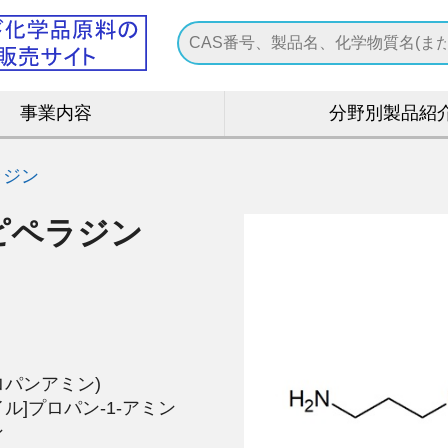
事業内容
分野別製品紹
ラジン
)ピペラジン
)
プロパンアミン)
-イル]プロパン-1-アミン
ン