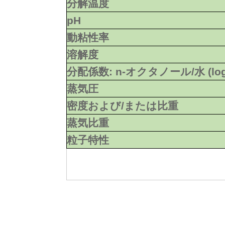
分解温度
pH
動粘性率
溶解度
分配係数: n-オクタノール/水 (lo
蒸気圧
密度および/または比重
蒸気比重
粒子特性