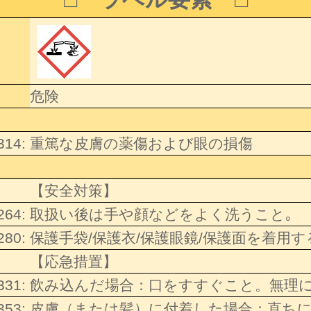
危険
314:
重篤な皮膚の薬傷および眼の損傷
【安全対策】
264:
取扱い後は手や顔などをよく洗うこと｡
280:
保護手袋/保護衣/保護眼鏡/保護面を着用
【応急措置】
331:
飲み込んだ場合：口をすすぐこと。無理
353:
皮膚（または髪）に付着した場合：直ち