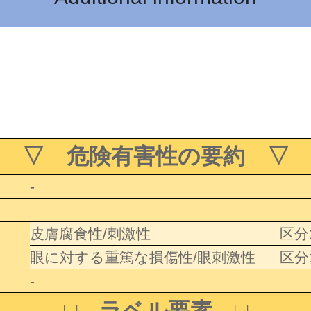
▽ 危険有害性の要約 ▽
-
皮膚腐食性/刺激性
区分
眼に対する重篤な損傷性/眼刺激性
区分
-
□ ラベル要素 □