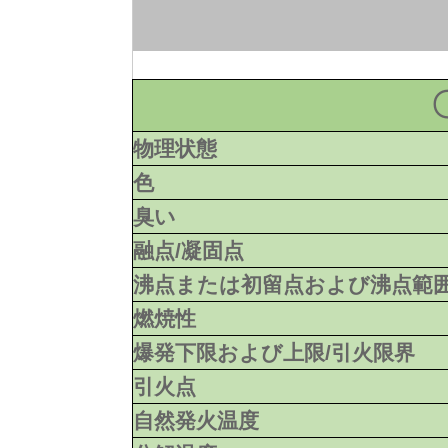
物理状態
色
臭い
融点/凝固点
沸点または初留点および沸点範
燃焼性
爆発下限および上限/引火限界
引火点
自然発火温度