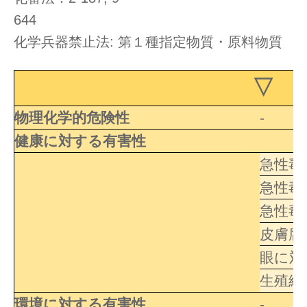
644
化学兵器禁止法: 第１種指定物質・原料物質
▽ 
物理化学的危険性
-
健康に対する有害性
急性毒
急性毒
急性毒
皮膚腐
眼に対
生殖細
環境に対する有害性
-