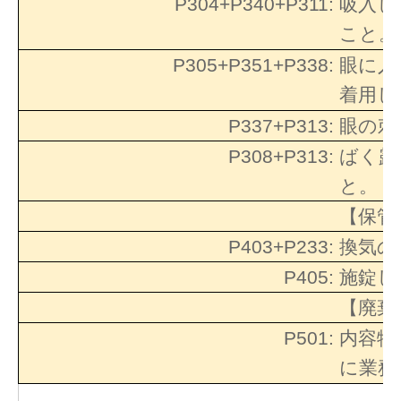
P304+P340+P311:
吸入し
こと。
P305+P351+P338:
眼に入
着用し
P337+P313:
眼の刺
P308+P313:
ばく露
と。
【保管
P403+P233:
換気の
P405:
施錠し
【廃棄
P501:
内容物
に業務