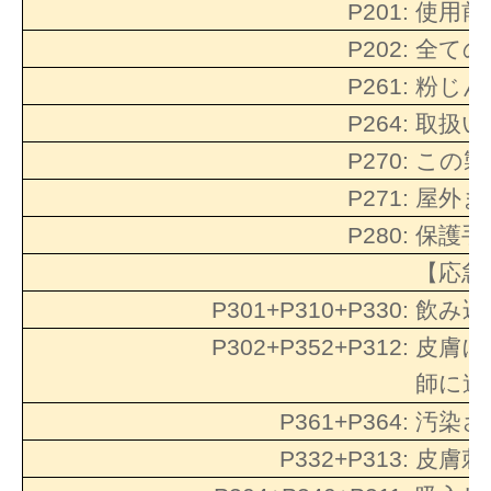
P201:
使用前
P202:
全ての
P261:
粉じん
P264:
取扱い
P270:
この製
P271:
屋外ま
P280:
保護手
【応急
P301+P310+P330:
飲み込
P302+P352+P312:
皮膚に
師に連
P361+P364:
汚染さ
P332+P313:
皮膚刺