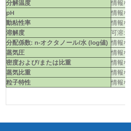
分解温度
情報な
pH
情報な
動粘性率
情報な
溶解度
可溶: 
分配係数: n-オクタノール/水 (log値)
情報な
蒸気圧
情報な
密度および/または比重
情報な
蒸気比重
情報な
粒子特性
情報な