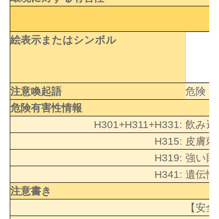
絵表示またはシンボル
注意喚起語
危険
危険有害性情報
H301+H311+H331:
飲み込
H315:
皮膚刺
H319:
強い眼
H341:
遺伝性
注意書き
【安全