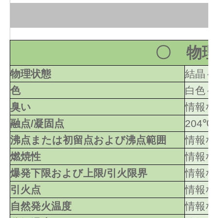
〇 物理
物理状態
結晶～
色
白色～
臭い
情報な
融点/凝固点
204℃
沸点または初留点および沸点範囲
情報な
燃焼性
情報な
爆発下限および上限/引火限界
情報な
引火点
情報な
自然発火温度
情報な