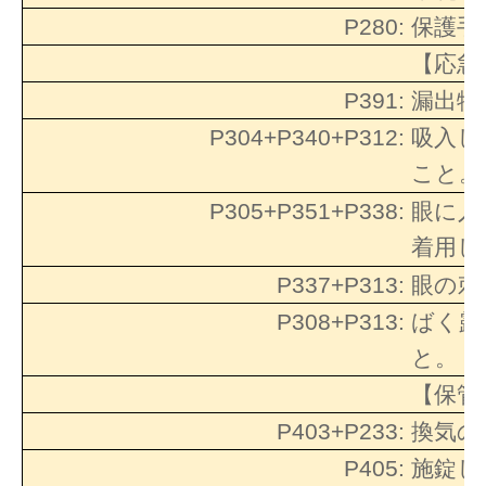
P280:
保護手
【応急
P391:
漏出物
P304+P340+P312:
吸入し
こと。
P305+P351+P338:
眼に入
着用し
P337+P313:
眼の刺
P308+P313:
ばく露
と。
【保管
P403+P233:
換気の
P405:
施錠し