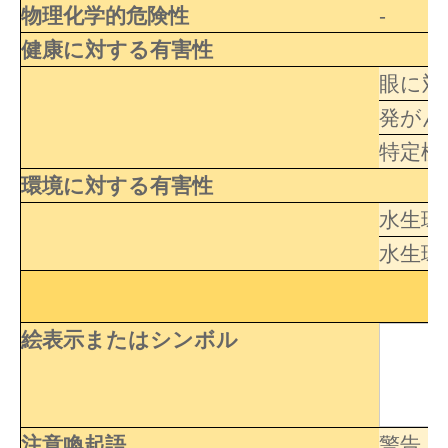
物理化学的危険性
-
健康に対する有害性
眼に対
発がん
特定標
環境に対する有害性
水生環
水生環
絵表示またはシンボル
注意喚起語
警告