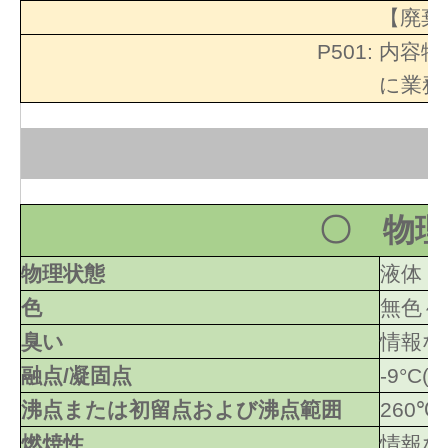
【廃棄
P501:
内容物
に業務
〇 物理
物理状態
液体
色
無色～
臭い
情報な
融点/凝固点
-9°C(
沸点または初留点および沸点範囲
260℃
燃焼性
情報な