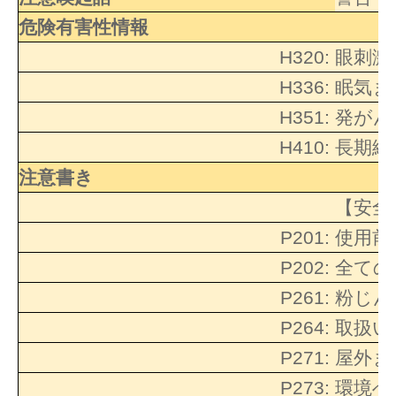
危険有害性情報
H320:
眼刺激
H336:
眠気ま
H351:
発がん
H410:
長期継
注意書き
【安全
P201:
使用前
P202:
全ての
P261:
粉じん
P264:
取扱い
P271:
屋外ま
P273:
環境へ