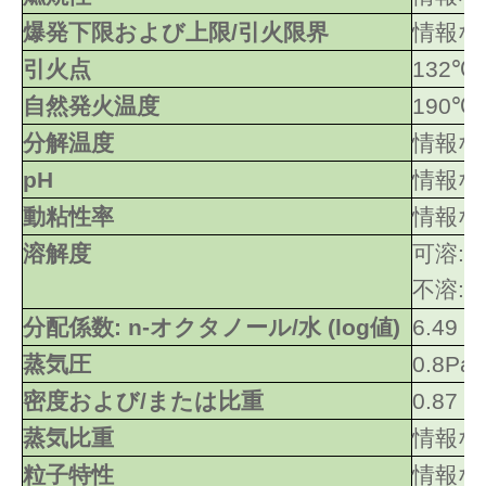
爆発下限および上限/引火限界
情報な
引火点
132℃
自然発火温度
190℃
分解温度
情報な
pH
情報な
動粘性率
情報な
溶解度
可溶:
不溶: 
分配係数: n-オクタノール/水 (log値)
6.49
蒸気圧
0.8Pa/
密度および/または比重
0.87
蒸気比重
情報な
粒子特性
情報な