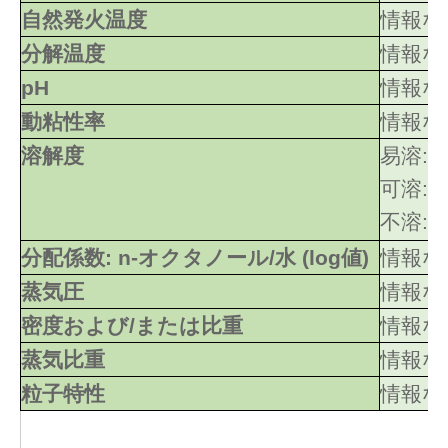
自然発火温度
情報な
分解温度
情報な
pH
情報な
動粘性率
情報な
溶解度
易溶:
可溶:
不溶: 
分配係数: n-オクタノール/水 (log値)
情報な
蒸気圧
情報な
密度および/または比重
情報な
蒸気比重
情報な
粒子特性
情報な