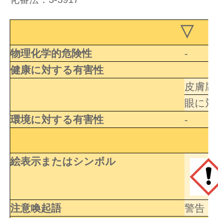
▽ 
物理化学的危険性
-
健康に対する有害性
皮膚腐
眼に対
環境に対する有害性
-
絵表示またはシンボル
注意喚起語
警告