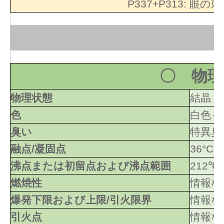
P337+P313:
眼の刺
〇 物理
物理状態
結晶
色
白色～
臭い
特異臭
融点/凝固点
36°C
沸点または初留点および沸点範囲
212℃
燃焼性
情報な
爆発下限および上限/引火限界
情報な
引火点
情報な