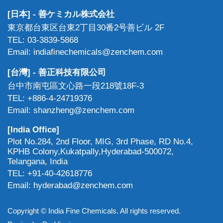
[日本] - 善ケミカル株式会社
東京都台東区台東2丁目30番2号善ビル 2F
TEL: 03-3839-5868
Email: indiafinechemicals@zenchem.com
[台灣] - 善正科技有限公司
台中市南屯區文心路一段218號18F-3
TEL: +886-4-24719376
Email: shanzheng@zenchem.com
[India Office]
Plot No.284, 2nd Floor, MIG, 3rd Phase, RD No.4,
KPHB Colony,Kukatpally,Hyderabad-500072,
Telangana, India
TEL: +91-40-42618776
Email: hyderabad@zenchem.com
Copyright © India Fine Chemicals. All rights reserved.