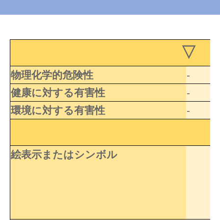
▽ 
物理化学的危険性
-
健康に対する有害性
-
環境に対する有害性
-
絵表示またはシンボル