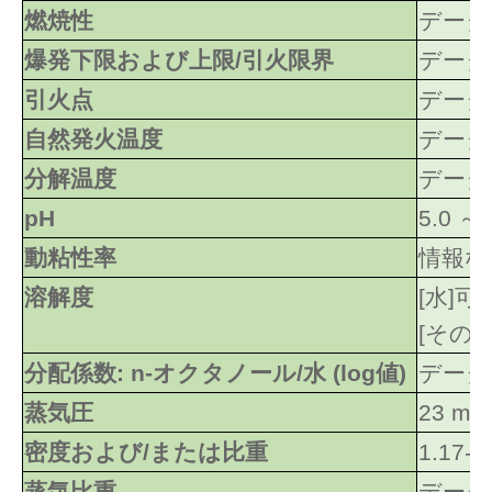
燃焼性
データ
爆発下限および上限/引火限界
データ
引火点
データ
自然発火温度
データ
分解温度
データ
pH
5.0 ～ 
動粘性率
情報な
溶解度
[水]可
[その
分配係数: n-オクタノール/水 (log値)
データ
蒸気圧
23 mba
密度および/または比重
1.17-1
蒸気比重
データ