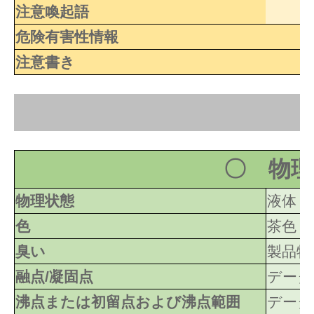
注意喚起語
危険有害性情報
注意書き
〇 物理
物理状態
液体
色
茶色 ～
臭い
製品特
融点/凝固点
データ
沸点または初留点および沸点範囲
データ