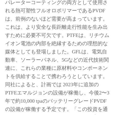
パレーターコーティングの両方として使用さ
れる熱可塑性フルオロポリマーである
PVDF
は、前例のないほど需要が高まっています。
これは、より安全な長距離走行性能を生み出
すために必要不可欠です。
PTFE
は、リチウム
イオン電池の内部を絶縁するための理想的な
媒体としても登場しました。
GFL
は、電気自
動車、ソーラーパネル、
5G
などの近代技術関
連に、これらの業種に原材料やコンポーネン
トを供給することで携わろうとしています。
同社によると、計画では
2023
年に追加の
PTFE
エマルジョンの設備が稼働し、今後
2
〜
3
年で約
10,000 tpa
のバッテリーグレード
PVDF
の設備が稼働する予定です。「この投資を通