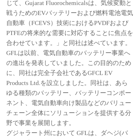
じて、
Gujarat Fluorochemicals
は、気候変動と
戦うための
EV
バッテリーおよび燃料電池電気
自動車（
FCEVS
）技術における
PVDF
および
PTFE
の将来的な需要に対応することに焦点を
合わせています。」と同社は述べています。
GFL
は以前、電気自動車のバッテリー事業へ
の進出を発表していました。この目的のため
に、同社は完全子会社である
GFCL EV
Products Ltd.
を設立しました。同社は、あら
ゆる種類のバッテリー、バッテリーコンポー
ネント、電気自動車向け製品などのバリュー
チェーン全体にソリューションを提供する分
野で事業を展開します。
グジャラート州において
GFL
は、ダヘジ
(
バ