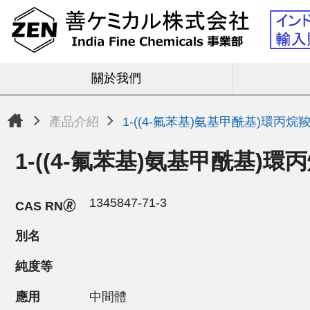
關於我們
產品介紹
1-((4-氟苯基)氨基甲酰基)環丙烷
1-((4-氟苯基)氨基甲酰基)
1345847-71-3
CAS RN🄬
別名
純度等
應用
中間體