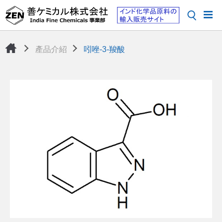
產品介紹
吲唑-3-羧酸