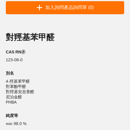
加入詢問產品詢問單 (0)
對羥基苯甲醛
CAS RN🄬
123-08-0
別名
4-羥基苯甲醛
對苯酚甲醛
對羥基安息香醛
尼泊金醛
PHBA
純度等
min 98.0 %