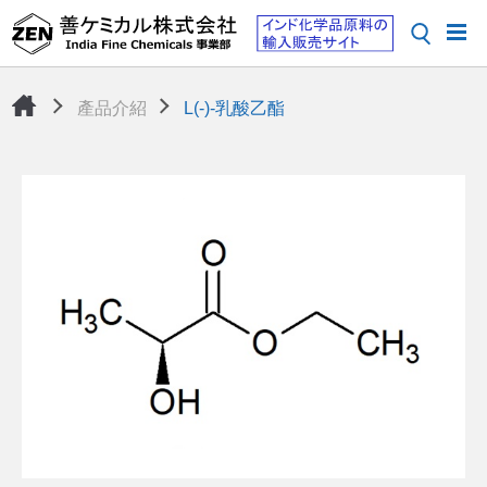
產品介紹
L(-)-乳酸乙酯