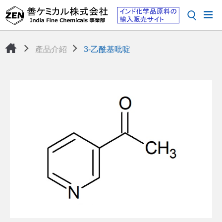
產品介紹
3-乙酰基吡啶