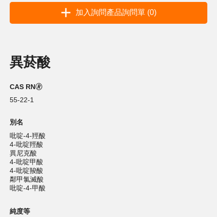
加入詢問產品詢問單 (0)
異菸酸
CAS RN🄬
55-22-1
別名
吡啶-4-羥酸
4-吡啶羥酸
異尼克酸
4-吡啶甲酸
4-吡啶羧酸
鄰甲氯滅酸
吡啶-4-甲酸
純度等