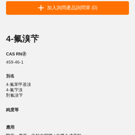
加入詢問產品詢問單 (0)
4-氟溴芐
CAS RN🄬
459-46-1
別名
4-氟苯甲基溴
4-氟芐溴
對氟溴芐
純度等
應用