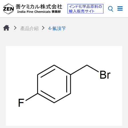
產品介紹
4-氟溴芐