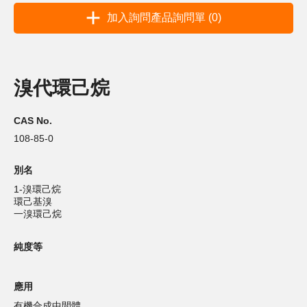
加入詢問產品詢問單 (0)
溴代環己烷
CAS No.
108-85-0
別名
1-溴環己烷
環己基溴
一溴環己烷
純度等
應用
有機合成中間體