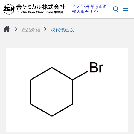
產品介紹
溴代環己烷