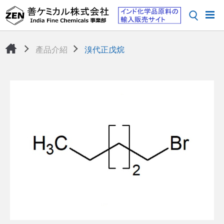
產品介紹
溴代正戊烷