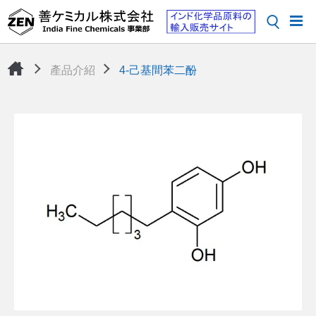
產品介紹
4-己基間苯二酚