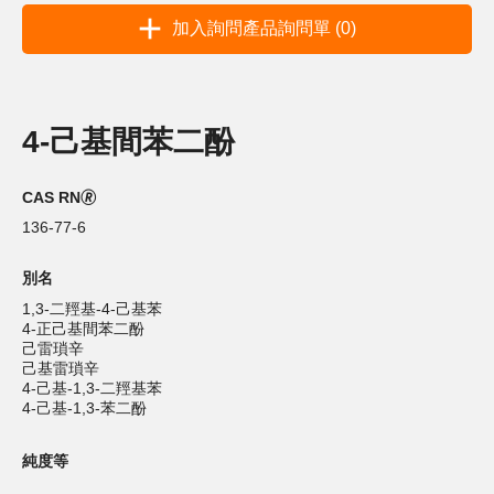
加入詢問產品詢問單 (0)
4-己基間苯二酚
CAS RN🄬
136-77-6
別名
1,3-二羥基-4-己基苯
4-正己基間苯二酚
己雷瑣辛
己基雷瑣辛
4-己基-1,3-二羥基苯
4-己基-1,3-苯二酚
純度等