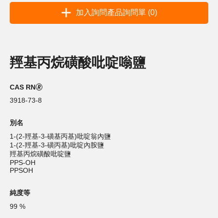
加入詢問產品詢問單 (0)
羥基丙烷磺酸吡啶嗡鹽
CAS RN🄬
3918-73-8
別名
1-(2-羥基-3-磺基丙基)吡啶翁內鹽
1-(2-羥基-3-磺丙基)吡啶內胺鹽
羥基丙烷磺酸吡啶鹽
PPS-OH
PPSOH
純度等
99 %