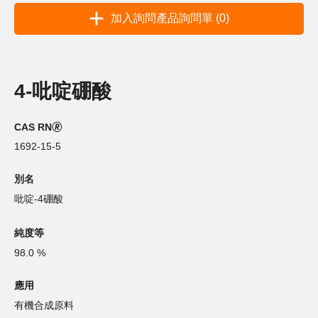
加入詢問產品詢問單 (0)
4-吡啶硼酸
CAS RN🄬
1692-15-5
別名
吡啶-4硼酸
純度等
98.0 %
應用
有機合成原料