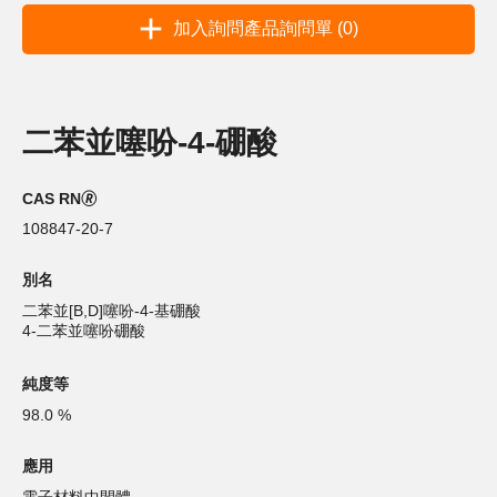
加入詢問產品詢問單 (0)
二苯並噻吩-4-硼酸
CAS RN🄬
108847-20-7
別名
二苯並[B,D]噻吩-4-基硼酸
4-二苯並噻吩硼酸
純度等
98.0 %
應用