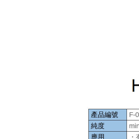
產品編號
F-
純度
min
應用
・