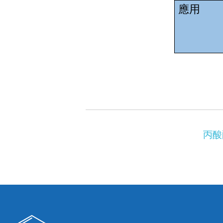
應用
丙酸酐